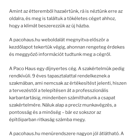
Amint az étteremből hazaértünk, rá is néztünk erre az
oldalra, és meg is találtuk a tökéletes céget ahhoz,
hogy a klímát beszerezzük az új házba.
A pacohaus.hu weboldalát megnyitva először a
kezdőlapot tekertük végig, ahonnan rengeteg érdekes
és meggyőző információt tudtunk meg a cégről.
A Paco Haus egy díjnyertes cég. A szakértelmük pedig
rendkívüli. 9 éves tapasztalattal rendelkeznek a
szakmában, ami nemcsak az értékesítést jelenti, hiszen
a tervezéstől a telepítésen át a professzionális
karbantartásig, mindenben számíthatunk a csapat
szakértelmére. Náluk alap a precíz munkavégzés, a
pontosság és a minőség – bár ez sokszor az
építőiparban ritkaság számba megy.
A pacohaus.hu menürendszere nagyon jól átlátható. A