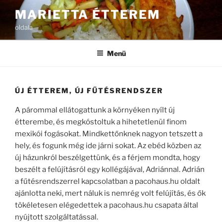
Tartalomhoz
MARIETTA ÉTTEREM
oldala
Menü
ÚJ ÉTTEREM, ÚJ FŰTÉSRENDSZER
A párommal ellátogattunk a környéken nyílt új
étterembe, és megkóstoltuk a hihetetlenül finom
mexikói fogásokat. Mindkettőnknek nagyon tetszett a
hely, és fogunk még ide járni sokat. Az ebéd közben az
új házunkról beszélgettünk, és a férjem mondta, hogy
beszélt a felújításról egy kollégájával, Adriánnal. Adrián
a fűtésrendszerrel kapcsolatban a pacohaus.hu oldalt
ajánlotta neki, mert náluk is nemrég volt felújítás, és ők
tökéletesen elégedettek a pacohaus.hu csapata által
nyújtott szolgáltatással.