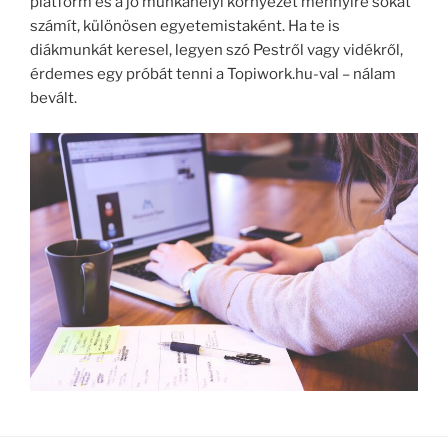
platform és a jó munkahelyi környezet mennyire sokat
számít, különösen egyetemistaként. Ha te is
diákmunkát keresel, legyen szó Pestről vagy vidékről,
érdemes egy próbát tenni a Topiwork.hu-val – nálam
bevált.