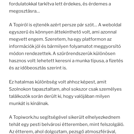
fordulatokkal tarkítva lett érdekes, és érdemes a
megosztásra…
A Topiról is ejtenék azért persze pár szót… A weboldal
egyszerű és könnyen áttekinthető volt, ami azonnal
megvett engem. Szeretem, ha egy platformon az
információk jól és bármilyen folyamatot meggyorsító
módon rendezettek. A szűrőrendszerük különösen
hasznos volt: lehetett keresni a munka típusa, a fizetés
és az időbeosztás szerint is.
Ez hatalmas különbség volt ahhoz képest, amit
Szolnokon tapasztaltam, ahol sokszor csak személyes
találkozók során derült ki, hogy valójában milyen
munkát is kínálnak.
A Topiwork.hu segítségével sikerült elhelyezkednem
tehát egy pesti belvárosi étteremben, mint felszolgáló.
Az étterem, ahol dolgoztam, pezsgő atmoszférával,