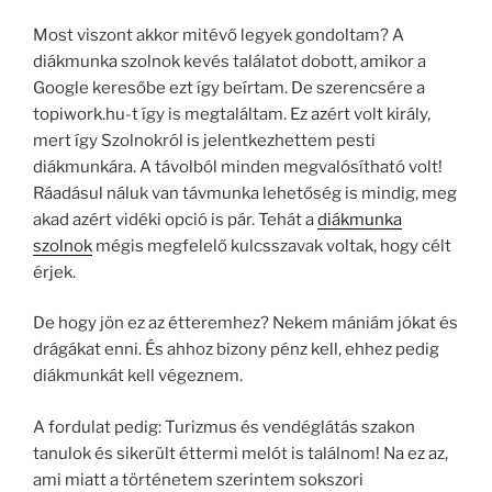
Most viszont akkor mitévő legyek gondoltam? A
diákmunka szolnok kevés találatot dobott, amikor a
Google keresőbe ezt így beírtam. De szerencsére a
topiwork.hu-t így is megtaláltam. Ez azért volt király,
mert így Szolnokról is jelentkezhettem pesti
diákmunkára. A távolból minden megvalósítható volt!
Ráadásul náluk van távmunka lehetőség is mindig, meg
akad azért vidéki opció is pár. Tehát a
diákmunka
szolnok
mégis megfelelő kulcsszavak voltak, hogy célt
érjek.
De hogy jön ez az étteremhez? Nekem mániám jókat és
drágákat enni. És ahhoz bizony pénz kell, ehhez pedig
diákmunkát kell végeznem.
A fordulat pedig: Turizmus és vendéglátás szakon
tanulok és sikerült éttermi melót is találnom! Na ez az,
ami miatt a történetem szerintem sokszori