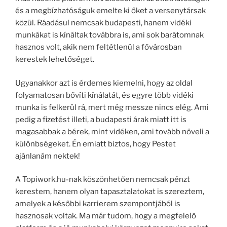
és a megbízhatóságuk emelte ki őket a versenytársak
közül. Ráadásul nemcsak budapesti, hanem vidéki
munkákat is kínáltak továbbra is, ami sok barátomnak
hasznos volt, akik nem feltétlenül a fővárosban
kerestek lehetőséget.
Ugyanakkor azt is érdemes kiemelni, hogy az oldal
folyamatosan bővíti kínálatát, és egyre több vidéki
munka is felkerül rá, mert még messze nincs elég. Ami
pedig a fizetést illeti, a budapesti árak miatt itt is
magasabbak a bérek, mint vidéken, ami tovább növeli a
különbségeket. Én emiatt biztos, hogy Pestet
ajánlanám nektek!
A Topiwork.hu-nak köszönhetően nemcsak pénzt
kerestem, hanem olyan tapasztalatokat is szereztem,
amelyek a későbbi karrierem szempontjából is
hasznosak voltak. Ma már tudom, hogy a megfelelő