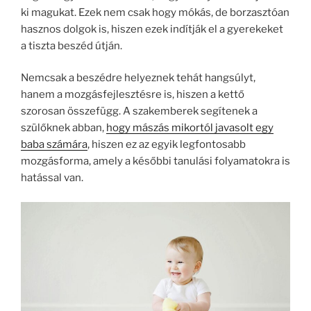
ki magukat. Ezek nem csak hogy mókás, de borzasztóan
hasznos dolgok is, hiszen ezek indítják el a gyerekeket
a tiszta beszéd útján.
Nemcsak a beszédre helyeznek tehát hangsúlyt,
hanem a mozgásfejlesztésre is, hiszen a kettő
szorosan összefügg. A szakemberek segítenek a
szülőknek abban,
hogy mászás mikortól javasolt egy
baba számára
, hiszen ez az egyik legfontosabb
mozgásforma, amely a későbbi tanulási folyamatokra is
hatással van.