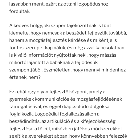
lassabban ment, ezért az ottani logopédushoz
fordultak.
A kedves hölgy, aki szuper tájékozottnak is tűnt
kiemelte, hogy nemcsak a beszédet fejlesztik továbbá,
hanem a mozgásfejlesztés kérdése és mikéntje is
fontos szerepet kap náluk, és még azzal kapcsolatban
is kiváló információt nyújtottak neki, hogy mászás
mikortól ajánlott a babáknak a fejlődésük
szempontjából. Eszméletlen, hogy mennyi mindenhez
értenek, nem?
Ez tehát egy olyan fejlesztő központ, amely a
gyermekek kommunikációs és mozgásfejlődésének
támogatásával, és egyéb kapcsolódó dolgokkal
foglalkozik. Logopédiai foglalkozásaikon a
beszédindítás, az artikuláció és a kifejezőkészség
fejlesztése a fő cél, miközben játékos módszerekkel
segítik a gyerekeket abban, hogy könnyebben fejezzék