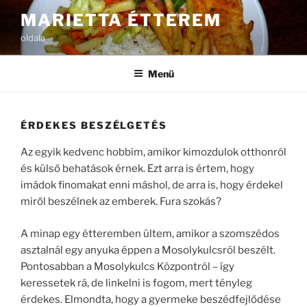
Tartalomhoz
MARIETTA ÉTTEREM
oldala
Menü
ÉRDEKES BESZÉLGETÉS
Az egyik kedvenc hobbim, amikor kimozdulok otthonról
és külső behatások érnek. Ezt arra is értem, hogy
imádok finomakat enni máshol, de arra is, hogy érdekel
miről beszélnek az emberek. Fura szokás?
A minap egy étteremben ültem, amikor a szomszédos
asztalnál egy anyuka éppen a Mosolykulcsról beszélt.
Pontosabban a Mosolykulcs Központról – így
keressetek rá, de linkelni is fogom, mert tényleg
érdekes. Elmondta, hogy a gyermeke beszédfejlődése