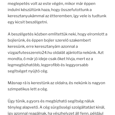
meglepetés volt az este végén, mikor már éppen
indulni készültünk haza, hogy összefutottunk a
keresztanyukámmal az étteremben, így vele is tudtunk
egy kicsit beszélgetni.
A beszélgetés közben említettük neki, hogy elromlott a
bojlerünk, és éppen bojler szerelő szakembert
keresünk, erre keresztanyám azonnal a
vizgazfutesszerelo24.hu oldalát ajánlotta nekünk. Azt
mondta, ő már jó ideje csak őket hívja, mert ez a
legmegbízhatóbb, legprofibb és leggyorsabb
segítséget nyújtó cég.
Másnap rá is kerestünk az oldalra, és nekünk is nagyon
szimpatikus lett a cég.
Úgy tűnik, a gyors és megbízható segítség náluk
tényleg alapvető. A cég sürgősségi szolgáltatást kínál,
így azonnal reagálnak, ha vészhelyzet áll fenn, például