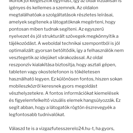
ikonok jól kiegészítik egymást, így az oldal vizuálisan is
igényes és kellemes a szemnek. Az oldalon
megtalálhatóak a szolgáltatások részletes leírásai,
amelyek segítenek a látogatóknak megérteni, hogy
pontosan miben tudnak segíteni. Az egyszerű
nyelvezet és jól strukturált szövegek megkönnyítik a
tájékozódást. A weboldal technikai szempontból is jól
optimalizált: gyorsan betöltődik, így a felhasználók nem
vesztegetik az idejüket várakozással. Az oldal
reszponzív kialakítása biztosítja, hogy asztali gépen,
tableten vagy okostelefonon is tökéletesen
használható legyen. Ez különösen fontos, hiszen sokan
mobileszközről keresnek gyors megoldást
vészhelyzetekre. A fontos információkat kiemelések
és figyelemfelkeltő vizuális elemek hangsúlyozzák. Ez
segít abban, hogy a látogatók rögtön észrevegyék a
legfontosabb tudnivalókat.
Válaszd te is a vizgazfutesszerelo24.hu-t, ha gyors,