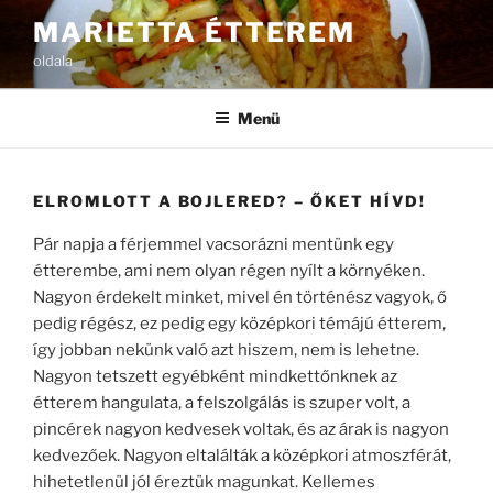
Tartalomhoz
MARIETTA ÉTTEREM
oldala
Menü
ELROMLOTT A BOJLERED? – ŐKET HÍVD!
Pár napja a férjemmel vacsorázni mentünk egy
étterembe, ami nem olyan régen nyílt a környéken.
Nagyon érdekelt minket, mivel én történész vagyok, ő
pedig régész, ez pedig egy középkori témájú étterem,
így jobban nekünk való azt hiszem, nem is lehetne.
Nagyon tetszett egyébként mindkettőnknek az
étterem hangulata, a felszolgálás is szuper volt, a
pincérek nagyon kedvesek voltak, és az árak is nagyon
kedvezőek. Nagyon eltalálták a középkori atmoszférát,
hihetetlenül jól éreztük magunkat. Kellemes