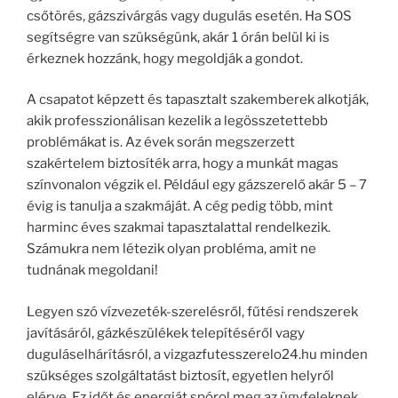
csőtörés, gázszivárgás vagy dugulás esetén. Ha SOS
segítségre van szükségünk, akár 1 órán belül ki is
érkeznek hozzánk, hogy megoldják a gondot.
A csapatot képzett és tapasztalt szakemberek alkotják,
akik professzionálisan kezelik a legösszetettebb
problémákat is. Az évek során megszerzett
szakértelem biztosíték arra, hogy a munkát magas
színvonalon végzik el. Például egy gázszerelő akár 5 – 7
évig is tanulja a szakmáját. A cég pedig több, mint
harminc éves szakmai tapasztalattal rendelkezik.
Számukra nem létezik olyan probléma, amit ne
tudnának megoldani!
Legyen szó vízvezeték-szerelésről, fűtési rendszerek
javításáról, gázkészülékek telepítéséről vagy
duguláselhárításról, a vizgazfutesszerelo24.hu minden
szükséges szolgáltatást biztosít, egyetlen helyről
elérve. Ez időt és energiát spórol meg az ügyfeleknek.